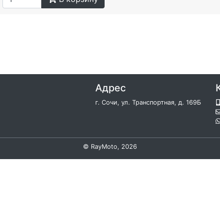
Адрес
г. Сочи, ул. Транспортная, д. 169Б
©
RayMoto
, 2026