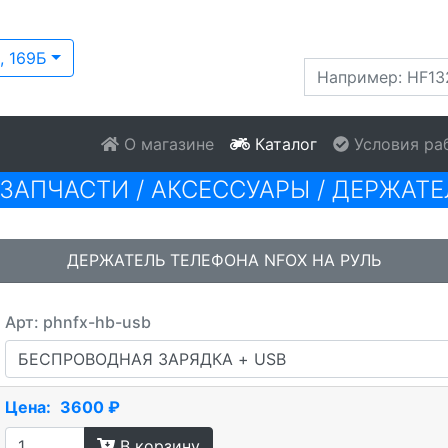
, 169Б
О магазине
Каталог
Условия ра
 ЗАПЧАСТИ
/
АКСЕССУАРЫ
/
ДЕРЖАТЕ
ДЕРЖАТЕЛЬ ТЕЛЕФОНА NFOX НА РУЛЬ
Арт: phnfx-hb-usb
Цена:
3600 ₽
В корзину