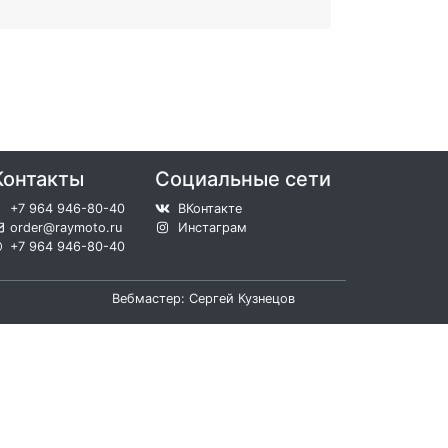
Контакты
Социальные сети
+7 964 946-80-40
ВКонтакте
order@raymoto.ru
Инстаграм
+7 964 946-80-40
Вебмастер: Сергей Кузнецов