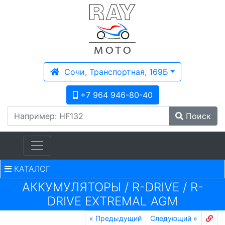
Сочи, Транспортная, 169Б
+7 964 946-80-40
Поиск
КАТАЛОГ
АККУМУЛЯТОРЫ
/
R-DRIVE
/
R-
DRIVE EXTREMAL AGM
«
Предыдущий
Следующий
»