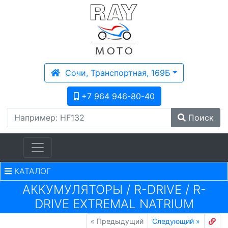
Сочи, Транспортная, 169Б
+7 964 946-80-40
Поиск
КАТАЛОГ
АККУМУЛЯТОРЫ
/
R-DRIVE
/
R-
DRIVE EXTREMAL NATRIUM
«
Предыдущий
Следующий
»