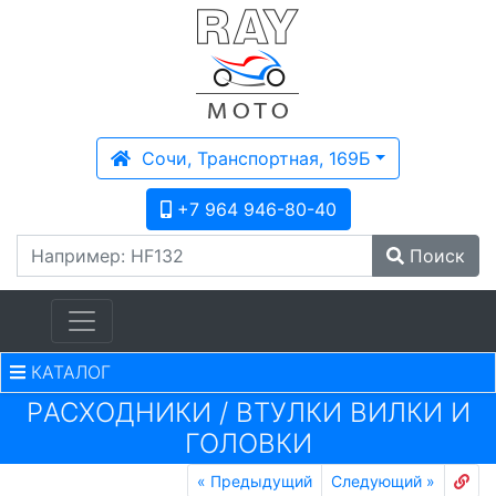
Сочи, Транспортная, 169Б
+7 964 946-80-40
Поиск
КАТАЛОГ
PАСХОДНИКИ
/
ВТУЛКИ ВИЛКИ И
ГОЛОВКИ
«
Предыдущий
Следующий
»