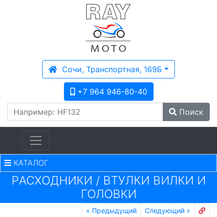
Сочи, Транспортная, 169Б
+7 964 946-80-40
Поиск
КАТАЛОГ
PАСХОДНИКИ
/
ВТУЛКИ ВИЛКИ И
ГОЛОВКИ
«
Предыдущий
Следующий
»