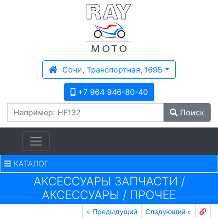
Сочи, Транспортная, 169Б
+7 964 946-80-40
Поиск
КАТАЛОГ
АКСЕССУАРЫ ЗАПЧАСТИ
/
АКСЕССУАРЫ
/
ПРОЧЕЕ
«
Предыдущий
Следующий
»