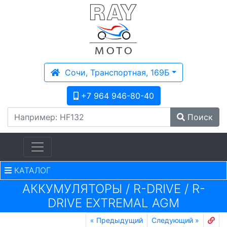
Сочи, Транспортная, 169Б
+7 964 946-80-40
Поиск
КАТАЛОГ
АККУМУЛЯТОРЫ
/
R-DRIVE
/
R-
DRIVE EXTREMAL AGM
«
Предыдущий
Следующий
»