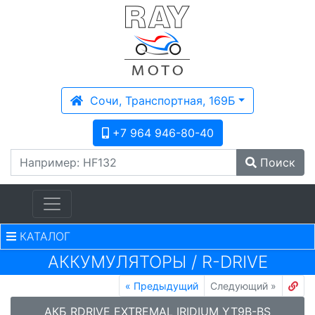
Сочи, Транспортная, 169Б
+7 964 946-80-40
Поиск
КАТАЛОГ
АККУМУЛЯТОРЫ
/
R-DRIVE
«
Предыдущий
Следующий
»
АКБ RDRIVE EXTREMAL IRIDIUM YT9B-BS