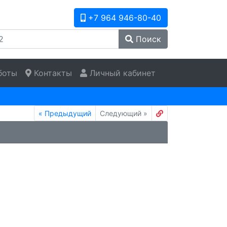
+7 964 946-80-40
Поиск
боты
Контакты
Личный кабинет
«
Предыдущий
Следующий
»