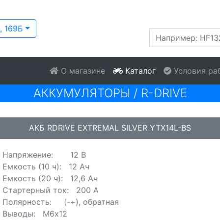
, 169Б
О магазине
Каталог
Условия ра
АККУМУЛЯТОРЫ
/
R-DRIVE
АКБ RDRIVE EXTREMAL SILVER YTX14L-BS
Напряжение: 12 В
Емкость (10 ч): 12 Ач
Емкость (20 ч): 12,6 Ач
Стартерный ток: 200 А
Полярность: (-+), обратная
Выводы: М6х12