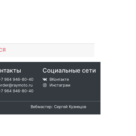
СЯ
нтакты
Социальные сети
+7 964 946-80-40
ВКонтакте
order@raymoto.ru
Инстаграм
+7 964 946-80-40
Вебмастер: Сергей Кузнецов