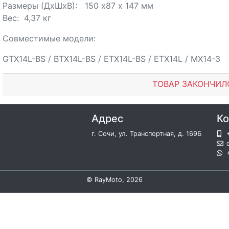
Размеры (ДхШхВ): 150 х87 х 147 мм
Вес: 4,37 кг
Совместимые модели:
GTX14L-BS / BTX14L-BS / ETX14L-BS / ETX14L / MX14-3
ТОВАР ЗАКОНЧИЛ
Адрес
Ко
г. Сочи, ул. Транспортная, д. 169Б
©
RayMoto
, 2026