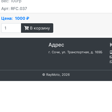
Вес: 100гр
Арт: RFC.037
Цена:
1000 ₽
В корзину
Адрес
г. Сочи, ул. Транспортная, д. 169Б
©
RayMoto
, 2026