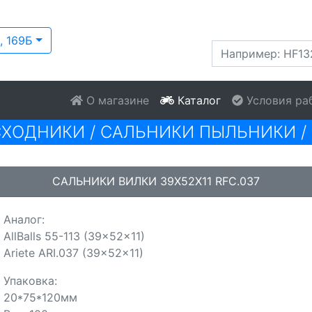
, 169Б
О магазине
Каталог
Условия ра
СХОДНИКИ
/
САЛЬНИКИ ПЫЛЬНИКИ
/
САЛЬНИКИ ВИЛКИ 39X52X11 RFC.037
Аналог:
AllBalls 55-113 (39x52x11)
Ariete ARI.037 (39x52x11)
Упаковка:
20*75*120мм