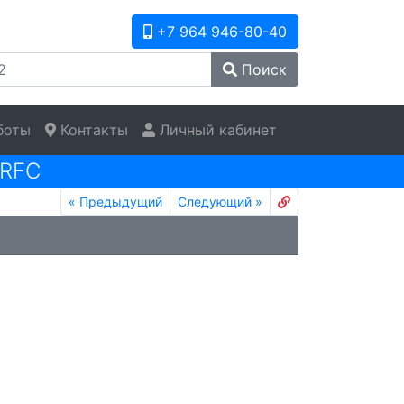
+7 964 946-80-40
Поиск
боты
Контакты
Личный кабинет
RFC
«
Предыдущий
Следующий
»