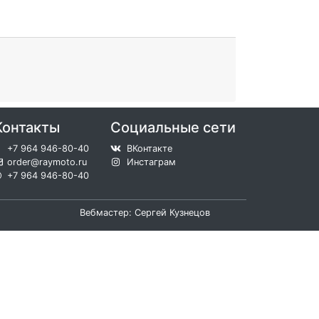
Контакты
Социальные сети
+7 964 946-80-40
ВКонтакте
order@raymoto.ru
Инстаграм
+7 964 946-80-40
Вебмастер: Сергей Кузнецов