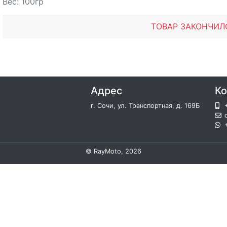
Вес: 100гр
ТОВАР ЗАКОНЧИЛ
Адрес
Ко
г. Сочи, ул. Транспортная, д. 169Б
©
RayMoto
, 2026