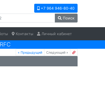
+7 964 946-80-40
Поиск
боты
Контакты
Личный кабинет
RFC
«
Предыдущий
Следующий
»