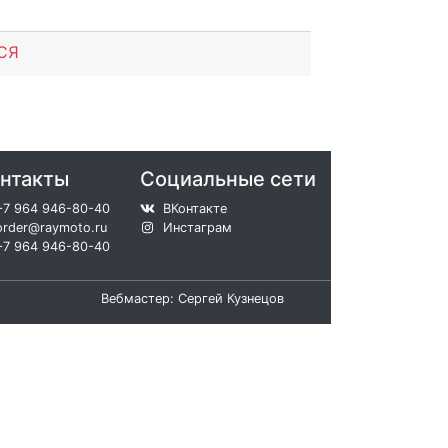
СЯ
нтакты
Социальные сети
+7 964 946-80-40
ВКонтакте
order@raymoto.ru
Инстаграм
+7 964 946-80-40
Вебмастер: Сергей Кузнецов