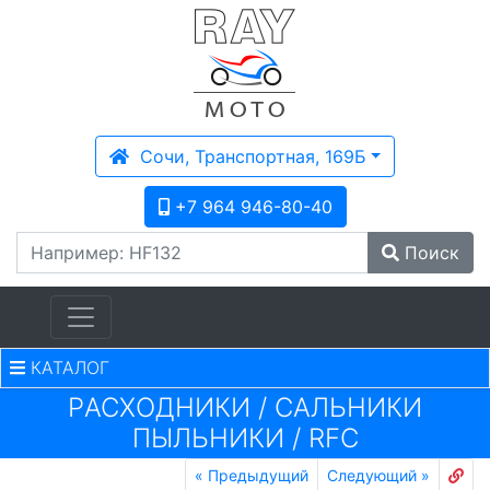
Сочи, Транспортная, 169Б
+7 964 946-80-40
Поиск
КАТАЛОГ
PАСХОДНИКИ
/
САЛЬНИКИ
ПЫЛЬНИКИ
/
RFC
«
Предыдущий
Следующий
»