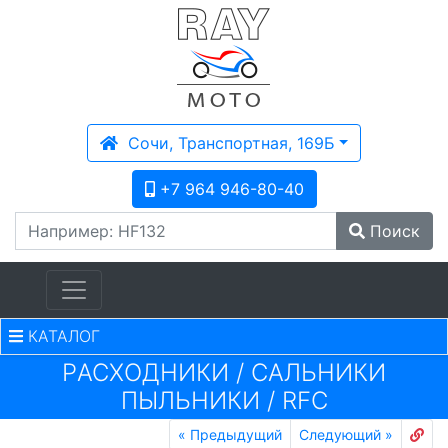
Сочи, Транспортная, 169Б
+7 964 946-80-40
Поиск
КАТАЛОГ
PАСХОДНИКИ
/
САЛЬНИКИ
ПЫЛЬНИКИ
/
RFC
«
Предыдущий
Следующий
»