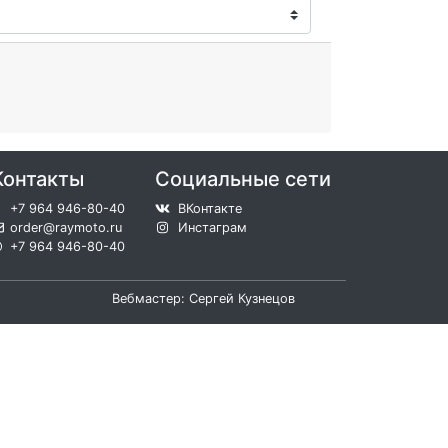
Контакты
Социальные сети
+7 964 946-80-40
ВКонтакте
order@raymoto.ru
Инстаграм
+7 964 946-80-40
Вебмастер: Сергей Кузнецов