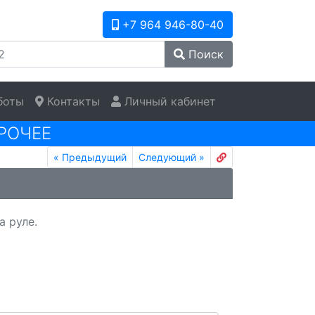
+7 964 946-80-40
Поиск
боты
Контакты
Личный кабинет
РОЧЕЕ
«
Предыдущий
Следующий
»
 руле.