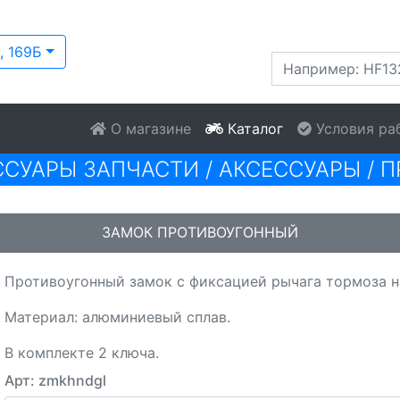
, 169Б
О магазине
Каталог
Условия ра
ССУАРЫ ЗАПЧАСТИ
/
АКСЕССУАРЫ
/
П
ЗАМОК ПРОТИВОУГОННЫЙ
Противоугонный замок с фиксацией рычага тормоза на
Материал: алюминиевый сплав.
В комплекте 2 ключа.
Арт: zmkhndgl