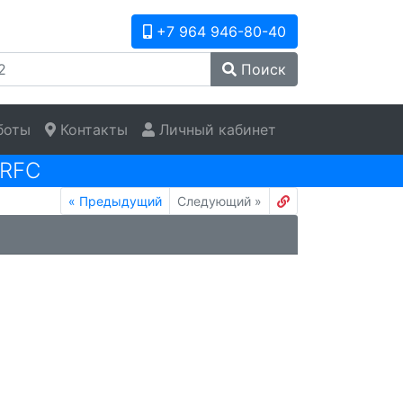
+7 964 946-80-40
Поиск
боты
Контакты
Личный кабинет
RFC
«
Предыдущий
Следующий
»