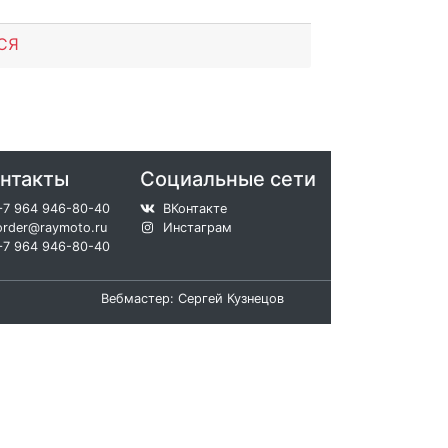
СЯ
нтакты
Социальные сети
+7 964 946-80-40
ВКонтакте
order@raymoto.ru
Инстаграм
+7 964 946-80-40
Вебмастер: Сергей Кузнецов