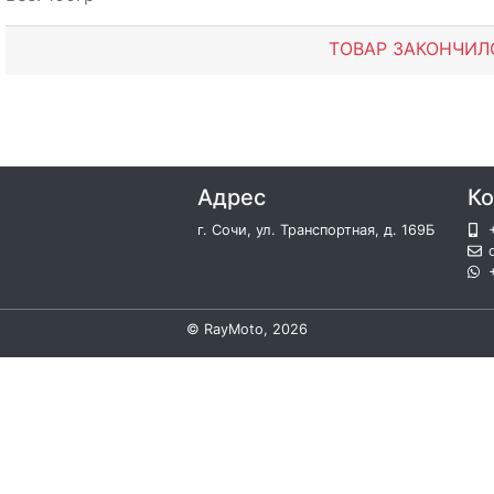
ТОВАР ЗАКОНЧИЛ
Адрес
Ко
г. Сочи, ул. Транспортная, д. 169Б
©
RayMoto
, 2026