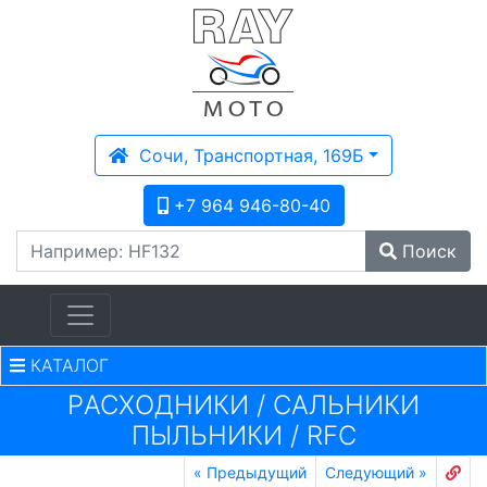
Сочи, Транспортная, 169Б
+7 964 946-80-40
Поиск
КАТАЛОГ
PАСХОДНИКИ
/
САЛЬНИКИ
ПЫЛЬНИКИ
/
RFC
«
Предыдущий
Следующий
»