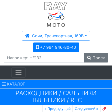
Сочи, Транспортная, 169Б
+7 964 946-80-40
Поиск
КАТАЛОГ
PАСХОДНИКИ
/
САЛЬНИКИ
ПЫЛЬНИКИ
/
RFC
«
Предыдущий
Следующий
»