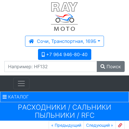
Сочи, Транспортная, 169Б
+7 964 946-80-40
Поиск
КАТАЛОГ
PАСХОДНИКИ
/
САЛЬНИКИ
ПЫЛЬНИКИ
/
RFC
«
Предыдущий
Следующий
»