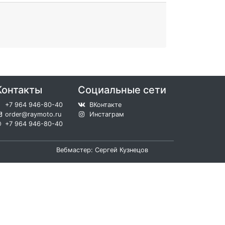
Контакты
Социальные сети
+7 964 946-80-40
ВКонтакте
order@raymoto.ru
Инстаграм
+7 964 946-80-40
Вебмастер: Сергей Кузнецов