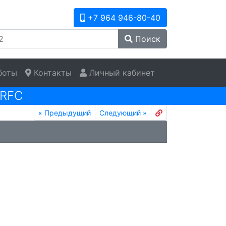
+7 964 946-80-40
Поиск
боты
Контакты
Личный кабинет
RFC
«
Предыдущий
Следующий
»