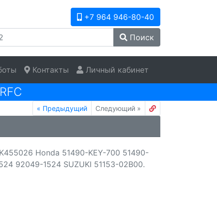
+7 964 946-80-40
Поиск
боты
Контакты
Личный кабинет
RFC
«
Предыдущий
Следующий
»
FORK455026 Honda 51490-KEY-700 51490-
524 92049-1524 SUZUKI 51153-02B00.