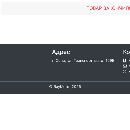
ТОВАР ЗАКОНЧИЛ
Адрес
Ко
г. Сочи, ул. Транспортная, д. 169Б
©
RayMoto
, 2026