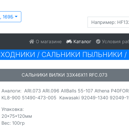
, 169Б
О магазине
Каталог
Условия ра
СХОДНИКИ
/
САЛЬНИКИ ПЫЛЬНИКИ
/
САЛЬНИКИ ВИЛКИ 33X46X11 RFC.073
Аналоги: ARI.073 ARI.096 AllBalls 55-107 Athena P40
KL8-900 51490-473-005 Kawasaki 92049-1340 92049-1
Упаковка:
20*75*120мм
Вес: 100гр