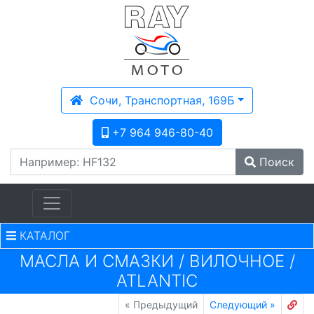
Сочи, Транспортная, 169Б
+7 964 946-80-40
Поиск
КАТАЛОГ
МАСЛА И СМАЗКИ
/
ВИЛОЧНОЕ
/
ATLANTIC
«
Предыдущий
Следующий
»