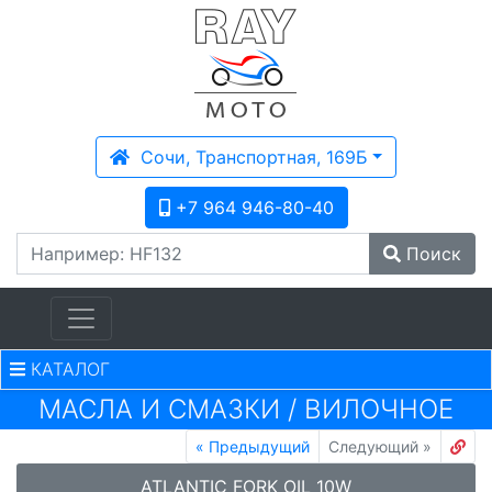
Сочи, Транспортная, 169Б
+7 964 946-80-40
Поиск
КАТАЛОГ
МАСЛА И СМАЗКИ
/
ВИЛОЧНОЕ
«
Предыдущий
Следующий
»
ATLANTIC FORK OIL 10W