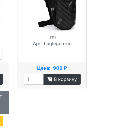
rm
Арт: baglegcn-cn
Цена:
900 ₽
В корзину
T