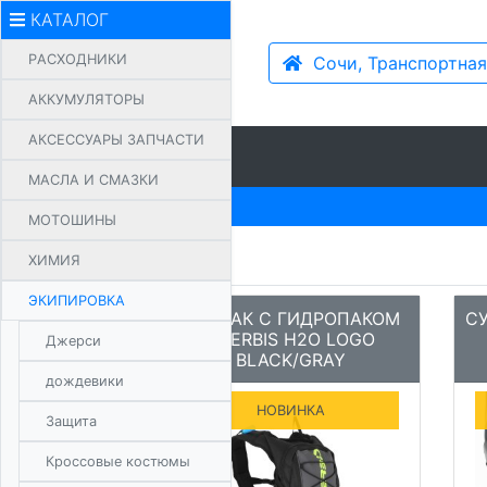
КАТАЛОГ
PАСХОДНИКИ
Сочи, Транспортная
АККУМУЛЯТОРЫ
АКСЕССУАРЫ ЗАПЧАСТИ
МАСЛА И СМАЗКИ
МОТОШИНЫ
ХИМИЯ
ЭКИПИРОВКА
РЮКЗАК С ГИДРОПАКОМ
С
ACERBIS H2O LOGO
Джерси
BLACK/GRAY
дождевики
НОВИНКА
Защита
Кроссовые костюмы