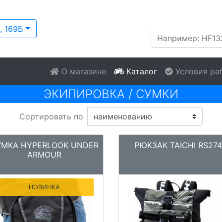
, 169Б
О магазине
Каталог
Условия ра
ЭКИПИРОВКА
/
СУМКИ
Сортировать по
УМКА HYPERLOOK UNDER
РЮКЗАК TAICHI RS274
ARMOUR
НОВИНКА