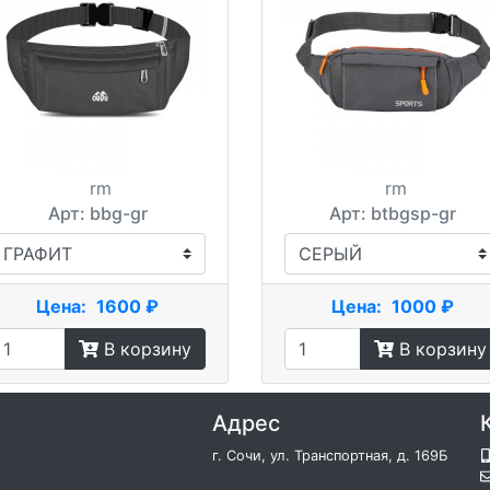
rm
rm
Арт: bbg-gr
Арт: btbgsp-gr
Цена:
1600 ₽
Цена:
1000 ₽
В корзину
В корзину
Адрес
г. Сочи, ул. Транспортная, д. 169Б